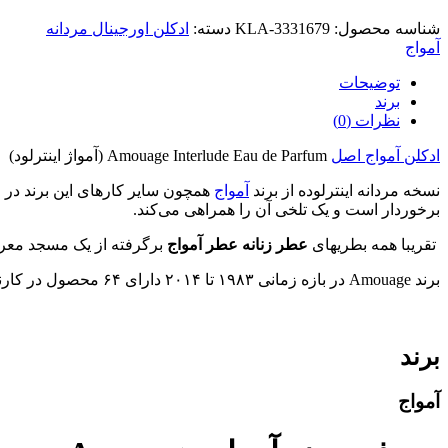
شناسه محصول:
KLA-3331679
دسته:
ادکلن اورجینال مردانه
آمواج
توضیحات
برند
نظرات (0)
ادکلن آمواج اصل
Amouage Interlude Eau de Parfum (آمواژ اینترلود)
نسخه مردانه اینترلوده از برند
آمواج
همچون سایر کارهای این برند در 
برخوردار است و یک تلخی آن را همراهی می‌کند.
تقریبا همه بطریهای
عطر زنانه عطر آمواج
برگرفته از یک مسجد معرو
برند
Amouage
در بازه زمانی
۱۹۸۳
تا
۲۰۱۴
دارای
۶۴
محصول در کارن
برند
آمواج