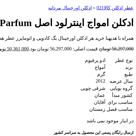
عطر ادکلن کالا021
»
ادکلن اورجینال مردانه
ادکلن امواج اینترلود اصل Amouage Interlude Eau de Parfum (آمواژ اینترلود)
همراه با هدیه
با خرید هر ادکلن اورجینال بگ کادویی و اتومایزر عطر هدی
56,297,000
تومان
قیمت اصلی: 56,297,000 تومان بود.
50,361,000
توم
نوع عطر
ادو پرفیوم
برند
آمواج
طبع
گرم
2012
سال عرضه
گروه بویایی
شرقی چوبی
کشور مبدأ
عمان
مناسب برای
آقایان
مناسب فصل
زمستان
در انبار موجود نمی باشد
ارسال رایگان پستی این محصول به سراسر کشور