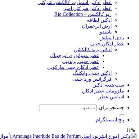
عطر ادکلن اسمارت کالکشن شرکتی
عطر ادکلن شرکتی امپر
ریو کالکشن – Rio Collection
ادکلن لطافه
ارض الزعفران
بایلندو
بادی اسپلش
عطر ادکلن جیبی
ادکلن برند کالکشن
عطر مینیاتوری اورجینال
عطر جیبی برندینی
عطر ادکلن جیبی مارکویی
ادکلن جیبی وایکنیگ
فرگرانس ورد جیبی
ست هدیه ادکلن
ملزومات عطر ادکلن
اسانس عطر
جستجو برای:
پیج اینستاگرام
-11%