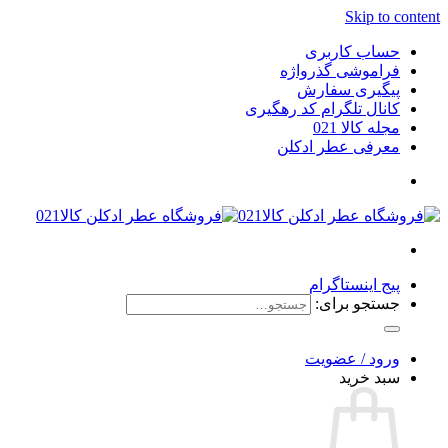
Skip to content
حساب کاربری
فراموشی گذرواژه
پیگیری سفارش
کانال تلگرام کد رهگیری
مجله کالا 021
معرفی عطر ادکلن
پیج اینستاگرام
جستجو برای:
ورود / عضویت
سبد خرید