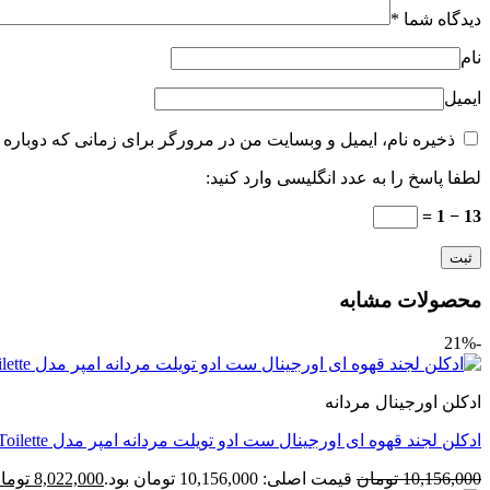
دیدگاه شما
*
نام
ایمیل
ذخیره نام، ایمیل و وبسایت من در مرورگر برای زمانی که دوباره 
لطفا پاسخ را به عدد انگلیسی وارد کنید:
13 − 1 =
محصولات مشابه
-21%
ادکلن اورجینال مردانه
ادکلن لجند قهوه ای اورجینال ست ادو تویلت مردانه امپر مدل Emper Legend Eau De Toilette
10,156,000
تومان
قیمت اصلی: 10,156,000 تومان بود.
8,022,000
توما