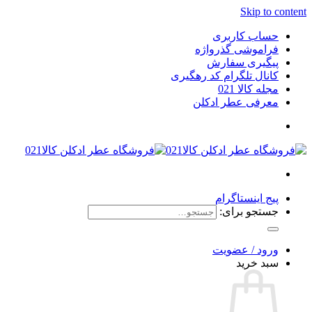
Skip to content
حساب کاربری
فراموشی گذرواژه
پیگیری سفارش
کانال تلگرام کد رهگیری
مجله کالا 021
معرفی عطر ادکلن
پیج اینستاگرام
جستجو برای:
ورود / عضویت
سبد خرید