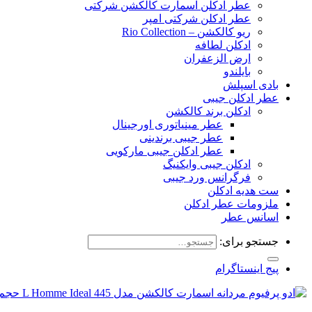
عطر ادکلن اسمارت کالکشن شرکتی
عطر ادکلن شرکتی امپر
ریو کالکشن – Rio Collection
ادکلن لطافه
ارض الزعفران
بایلندو
بادی اسپلش
عطر ادکلن جیبی
ادکلن برند کالکشن
عطر مینیاتوری اورجینال
عطر جیبی برندینی
عطر ادکلن جیبی مارکویی
ادکلن جیبی وایکنیگ
فرگرانس ورد جیبی
ست هدیه ادکلن
ملزومات عطر ادکلن
اسانس عطر
جستجو برای:
پیج اینستاگرام