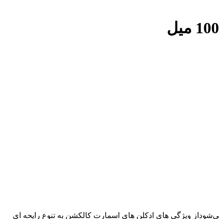
 مختصر شده اسمارت شناخته می‌شوداز ویژگی های ادکلن های اسمارت کالکشن به تنوع رایحه ای