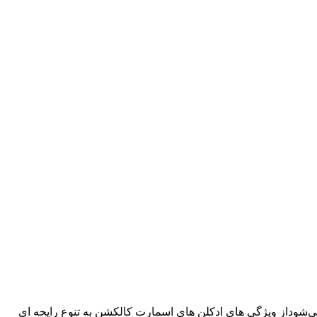
 مختصر شده اسمارت شناخته می‌شوداز ویژگی های ادکلن های اسمارت کالکشن به تنوع رایحه ای