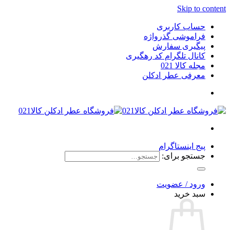
Skip to content
حساب کاربری
فراموشی گذرواژه
پیگیری سفارش
کانال تلگرام کد رهگیری
مجله کالا 021
معرفی عطر ادکلن
پیج اینستاگرام
جستجو برای:
ورود / عضویت
سبد خرید