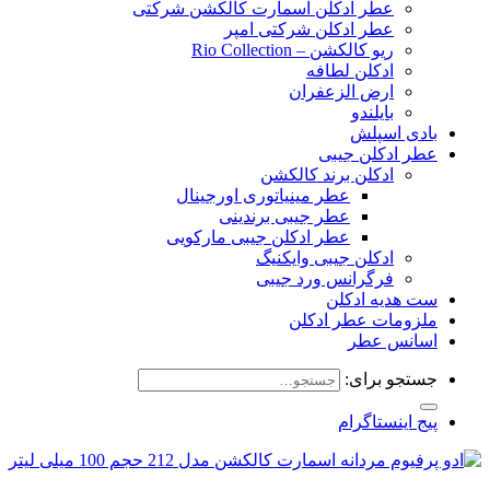
عطر ادکلن اسمارت کالکشن شرکتی
عطر ادکلن شرکتی امپر
ریو کالکشن – Rio Collection
ادکلن لطافه
ارض الزعفران
بایلندو
بادی اسپلش
عطر ادکلن جیبی
ادکلن برند کالکشن
عطر مینیاتوری اورجینال
عطر جیبی برندینی
عطر ادکلن جیبی مارکویی
ادکلن جیبی وایکنیگ
فرگرانس ورد جیبی
ست هدیه ادکلن
ملزومات عطر ادکلن
اسانس عطر
جستجو برای:
پیج اینستاگرام