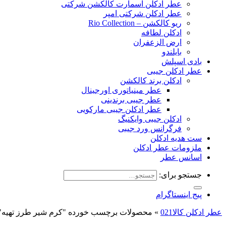
عطر ادکلن اسمارت کالکشن شرکتی
عطر ادکلن شرکتی امپر
ریو کالکشن – Rio Collection
ادکلن لطافه
ارض الزعفران
بایلندو
بادی اسپلش
عطر ادکلن جیبی
ادکلن برند کالکشن
عطر مینیاتوری اورجینال
عطر جیبی برندینی
عطر ادکلن جیبی مارکویی
ادکلن جیبی وایکنیگ
فرگرانس ورد جیبی
ست هدیه ادکلن
ملزومات عطر ادکلن
اسانس عطر
جستجو برای:
پیج اینستاگرام
عطر ادکلن کالا021
»
محصولات برچسب خورده "کرم شیر طرز تهیه"