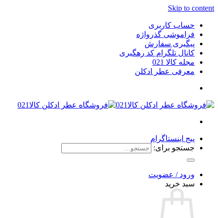
Skip to content
حساب کاربری
فراموشی گذرواژه
پیگیری سفارش
کانال تلگرام کد رهگیری
مجله کالا 021
معرفی عطر ادکلن
پیج اینستاگرام
جستجو برای:
ورود / عضویت
سبد خرید