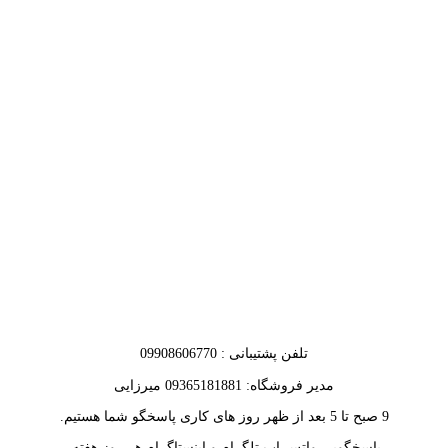
تلفن پشتیبانی : 09908606770
مدیر فروشگاه: 09365181881 میرزایی
9 صبح تا 5 بعد از ظهر روز های کاری پاسخگو شما هستیم.
پاسخگویی واتس اپ تلگرام و اینستاگرام هر روز هفته