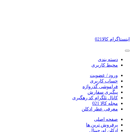
اینستاگرام کالا021
دسته بندی
محیط کاربری
ورود / عضویت
حساب کاربری
فراموشی گذرواژه
پیگیری سفارش
کانال تلگرام کد رهگیری
مجله کالا 021
معرفی عطر ادکلن
صفحه اصلی
پرفروش ترین ها
ادکلن اورجینال