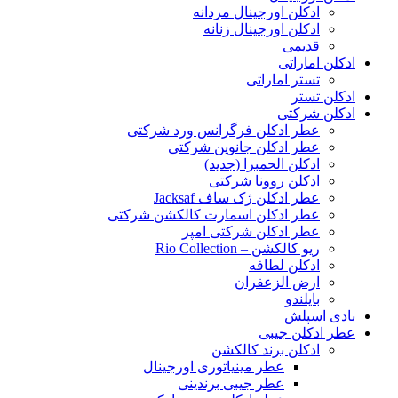
ادکلن اورجینال مردانه
ادکلن اورجینال زنانه
قدیمی
ادکلن اماراتی
تستر اماراتی
ادکلن تستر
ادکلن شرکتی
عطر ادکلن فرگرانس ورد شرکتی
عطر ادکلن جانوین شرکتی
ادکلن الحمبرا (جدید)
ادکلن روونا شرکتی
عطر ادکلن ژک‌ ساف Jacksaf
عطر ادکلن اسمارت کالکشن شرکتی
عطر ادکلن شرکتی امپر
ریو کالکشن – Rio Collection
ادکلن لطافه
ارض الزعفران
بایلندو
بادی اسپلش
عطر ادکلن جیبی
ادکلن برند کالکشن
عطر مینیاتوری اورجینال
عطر جیبی برندینی