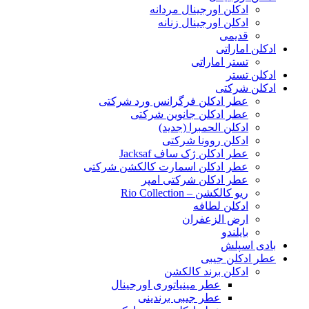
ادکلن اورجینال مردانه
ادکلن اورجینال زنانه
قدیمی
ادکلن اماراتی
تستر اماراتی
ادکلن تستر
ادکلن شرکتی
عطر ادکلن فرگرانس ورد شرکتی
عطر ادکلن جانوین شرکتی
ادکلن الحمبرا (جدید)
ادکلن روونا شرکتی
عطر ادکلن ژک‌ ساف Jacksaf
عطر ادکلن اسمارت کالکشن شرکتی
عطر ادکلن شرکتی امپر
ریو کالکشن – Rio Collection
ادکلن لطافه
ارض الزعفران
بایلندو
بادی اسپلش
عطر ادکلن جیبی
ادکلن برند کالکشن
عطر مینیاتوری اورجینال
عطر جیبی برندینی