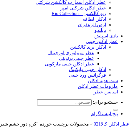
عطر ادکلن اسمارت کالکشن شرکتی
عطر ادکلن شرکتی امپر
ریو کالکشن – Rio Collection
ادکلن لطافه
ارض الزعفران
بایلندو
بادی اسپلش
عطر ادکلن جیبی
ادکلن برند کالکشن
عطر مینیاتوری اورجینال
عطر جیبی برندینی
عطر ادکلن جیبی مارکویی
ادکلن جیبی وایکنیگ
فرگرانس ورد جیبی
ست هدیه ادکلن
ملزومات عطر ادکلن
اسانس عطر
جستجو برای:
پیج اینستاگرام
عطر ادکلن کالا021
»
محصولات برچسب خورده "کرم دور چشم شیر گ