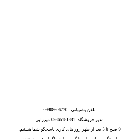
تلفن پشتیبانی : 09908606770
مدیر فروشگاه: 09365181881 میرزایی
9 صبح تا 5 بعد از ظهر روز های کاری پاسخگو شما هستیم.
پاسخگویی واتس اپ تلگرام و اینستاگرام هر روز هفته