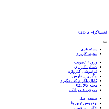
اینستاگرام کالا021
دسته بندی
محیط کاربری
ورود / عضویت
حساب کاربری
فراموشی گذرواژه
پیگیری سفارش
کانال تلگرام کد رهگیری
مجله کالا 021
معرفی عطر ادکلن
صفحه اصلی
پرفروش ترین ها
ادکلن اورجینال