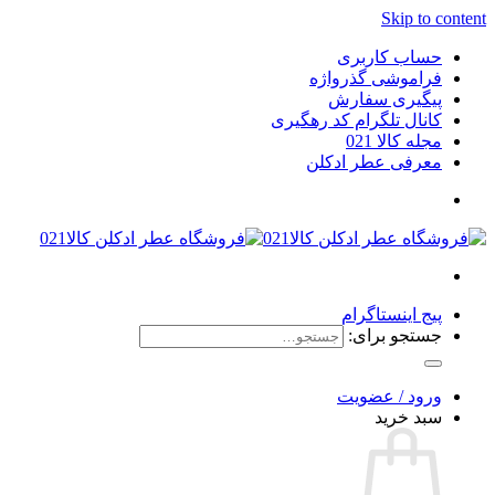
Skip to content
حساب کاربری
فراموشی گذرواژه
پیگیری سفارش
کانال تلگرام کد رهگیری
مجله کالا 021
معرفی عطر ادکلن
پیج اینستاگرام
جستجو برای:
ورود / عضویت
سبد خرید