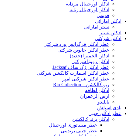
ادکلن اورجینال مردانه
ادکلن اورجینال زنانه
قدیمی
ادکلن اماراتی
تستر اماراتی
ادکلن تستر
ادکلن شرکتی
عطر ادکلن فرگرانس ورد شرکتی
عطر ادکلن جانوین شرکتی
ادکلن الحمبرا (جدید)
ادکلن روونا شرکتی
عطر ادکلن ژک‌ ساف Jacksaf
عطر ادکلن اسمارت کالکشن شرکتی
عطر ادکلن شرکتی امپر
ریو کالکشن – Rio Collection
ادکلن لطافه
ارض الزعفران
بایلندو
بادی اسپلش
عطر ادکلن جیبی
ادکلن برند کالکشن
عطر مینیاتوری اورجینال
عطر جیبی برندینی