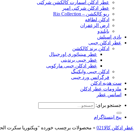
عطر ادکلن اسمارت کالکشن شرکتی
عطر ادکلن شرکتی امپر
ریو کالکشن – Rio Collection
ادکلن لطافه
ارض الزعفران
بایلندو
بادی اسپلش
عطر ادکلن جیبی
ادکلن برند کالکشن
عطر مینیاتوری اورجینال
عطر جیبی برندینی
عطر ادکلن جیبی مارکویی
ادکلن جیبی وایکنیگ
فرگرانس ورد جیبی
ست هدیه ادکلن
ملزومات عطر ادکلن
اسانس عطر
جستجو برای:
پیج اینستاگرام
عطر ادکلن کالا021
»
محصولات برچسب خورده "ویکتوریا سکرت الحم