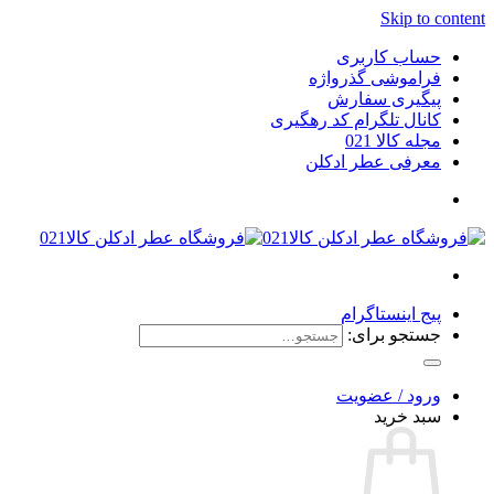
Skip to content
حساب کاربری
فراموشی گذرواژه
پیگیری سفارش
کانال تلگرام کد رهگیری
مجله کالا 021
معرفی عطر ادکلن
پیج اینستاگرام
جستجو برای:
ورود / عضویت
سبد خرید