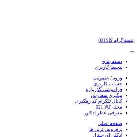
اینستاگرام کالا021
دسته بندی
محیط کاربری
ورود / عضویت
حساب کاربری
فراموشی گذرواژه
پیگیری سفارش
کانال تلگرام کد رهگیری
مجله کالا 021
معرفی عطر ادکلن
صفحه اصلی
پرفروش ترین ها
ادکلن اورجینال