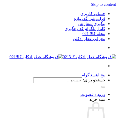
Skip to content
حساب کاربری
فراموشی گذرواژه
پیگیری سفارش
کانال تلگرام کد رهگیری
مجله کالا 021
معرفی عطر ادکلن
پیج اینستاگرام
جستجو برای:
ورود / عضویت
سبد خرید