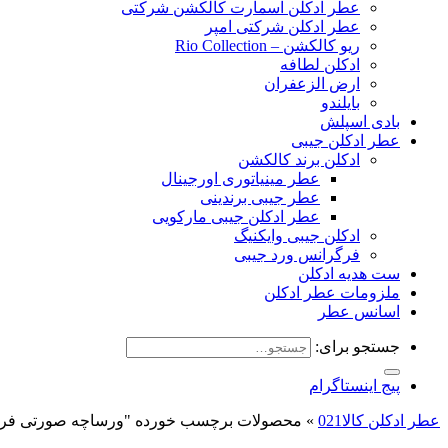
عطر ادکلن اسمارت کالکشن شرکتی
عطر ادکلن شرکتی امپر
ریو کالکشن – Rio Collection
ادکلن لطافه
ارض الزعفران
بایلندو
بادی اسپلش
عطر ادکلن جیبی
ادکلن برند کالکشن
عطر مینیاتوری اورجینال
عطر جیبی برندینی
عطر ادکلن جیبی مارکویی
ادکلن جیبی وایکنیگ
فرگرانس ورد جیبی
ست هدیه ادکلن
ملزومات عطر ادکلن
اسانس عطر
جستجو برای:
پیج اینستاگرام
عطر ادکلن کالا021
»
محصولات برچسب خورده "ورساچه صورتی فر