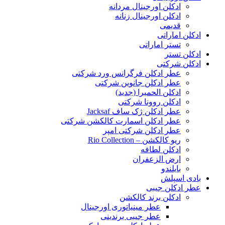
ادکلن اورجینال مردانه
ادکلن اورجینال زنانه
قدیمی
ادکلن اماراتی
تستر اماراتی
ادکلن تستر
ادکلن شرکتی
عطر ادکلن فرگرانس ورد شرکتی
عطر ادکلن جانوین شرکتی
ادکلن الحمبرا (جدید)
ادکلن روونا شرکتی
عطر ادکلن ژک‌ ساف Jacksaf
عطر ادکلن اسمارت کالکشن شرکتی
عطر ادکلن شرکتی امپر
ریو کالکشن – Rio Collection
ادکلن لطافه
ارض الزعفران
بایلندو
بادی اسپلش
عطر ادکلن جیبی
ادکلن برند کالکشن
عطر مینیاتوری اورجینال
عطر جیبی برندینی