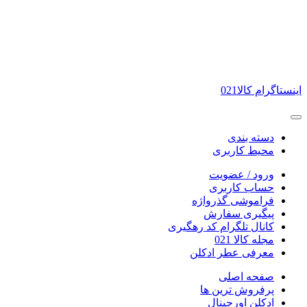
اینستاگرام کالا021
دسته بندی
محیط کاربری
ورود / عضویت
حساب کاربری
فراموشی گذرواژه
پیگیری سفارش
کانال تلگرام کد رهگیری
مجله کالا 021
معرفی عطر ادکلن
صفحه اصلی
پرفروش ترین ها
ادکلن اورجینال