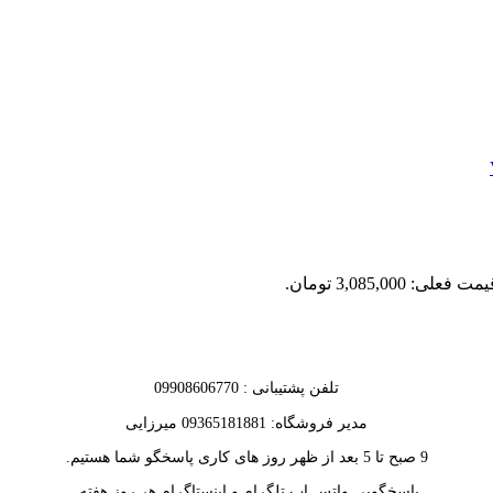
مت فعلی: 3,085,000 تومان.
تلفن پشتیبانی : 09908606770
مدیر فروشگاه: 09365181881 میرزایی
9 صبح تا 5 بعد از ظهر روز های کاری پاسخگو شما هستیم.
پاسخگویی واتس اپ تلگرام و اینستاگرام هر روز هفته