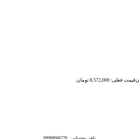
ن
قیمت فعلی: 8,572,000 تومان.
تلفن پشتیبانی : 09908606770