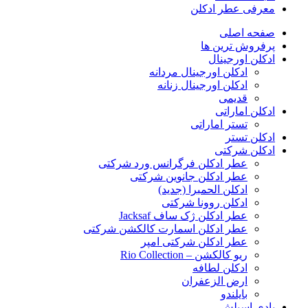
معرفی عطر ادکلن
صفحه اصلی
پرفروش ترین ها
ادکلن اورجینال
ادکلن اورجینال مردانه
ادکلن اورجینال زنانه
قدیمی
ادکلن اماراتی
تستر اماراتی
ادکلن تستر
ادکلن شرکتی
عطر ادکلن فرگرانس ورد شرکتی
عطر ادکلن جانوین شرکتی
ادکلن الحمبرا (جدید)
ادکلن روونا شرکتی
عطر ادکلن ژک‌ ساف Jacksaf
عطر ادکلن اسمارت کالکشن شرکتی
عطر ادکلن شرکتی امپر
ریو کالکشن – Rio Collection
ادکلن لطافه
ارض الزعفران
بایلندو
بادی اسپلش