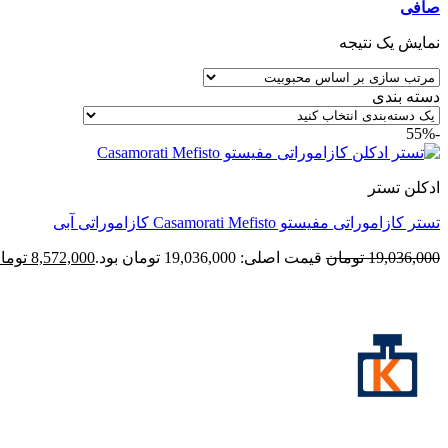
صافی
نمایش یک نتیجه
دسته بندی
-55%
ادکلن تستر
تستر کازاموراتی مفیستو Casamorati Mefisto کازاموراتی آبی
19,036,000
تومان
قیمت اصلی: 19,036,000 تومان بود.
8,572,000
توما