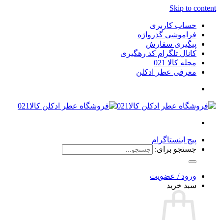
Skip to content
حساب کاربری
فراموشی گذرواژه
پیگیری سفارش
کانال تلگرام کد رهگیری
مجله کالا 021
معرفی عطر ادکلن
پیج اینستاگرام
جستجو برای:
ورود / عضویت
سبد خرید