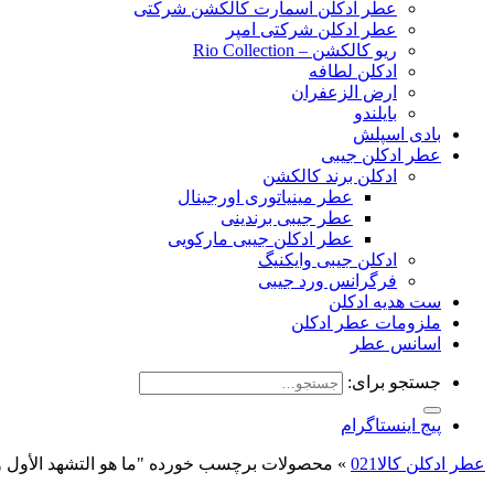
عطر ادکلن اسمارت کالکشن شرکتی
عطر ادکلن شرکتی امپر
ریو کالکشن – Rio Collection
ادکلن لطافه
ارض الزعفران
بایلندو
بادی اسپلش
عطر ادکلن جیبی
ادکلن برند کالکشن
عطر مینیاتوری اورجینال
عطر جیبی برندینی
عطر ادکلن جیبی مارکویی
ادکلن جیبی وایکنیگ
فرگرانس ورد جیبی
ست هدیه ادکلن
ملزومات عطر ادکلن
اسانس عطر
جستجو برای:
پیج اینستاگرام
عطر ادکلن کالا021
»
محصولات برچسب خورده "ما هو التشهد الأول وا