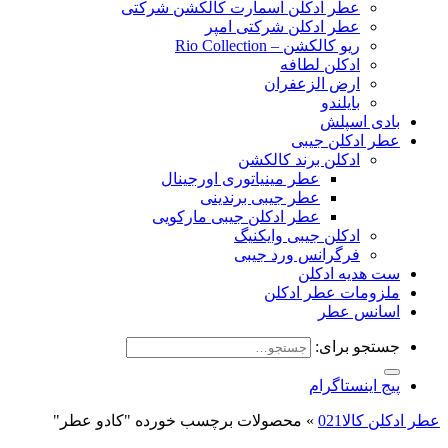
عطر ادکلن اسمارت کالکشن شرکتی
عطر ادکلن شرکتی امپر
ریو کالکشن – Rio Collection
ادکلن لطافه
ارض الزعفران
بایلندو
بادی اسپلش
عطر ادکلن جیبی
ادکلن برند کالکشن
عطر مینیاتوری اورجینال
عطر جیبی برندینی
عطر ادکلن جیبی مارکویی
ادکلن جیبی وایکنیگ
فرگرانس ورد جیبی
ست هدیه ادکلن
ملزومات عطر ادکلن
اسانس عطر
جستجو برای:
پیج اینستاگرام
عطر ادکلن کالا021
»
محصولات برچسب خورده "كادو عطر"