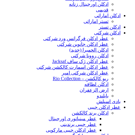
ادکلن اورجینال زنانه
قدیمی
ادکلن اماراتی
تستر اماراتی
ادکلن تستر
ادکلن شرکتی
عطر ادکلن فرگرانس ورد شرکتی
عطر ادکلن جانوین شرکتی
ادکلن الحمبرا (جدید)
ادکلن روونا شرکتی
عطر ادکلن ژک‌ ساف Jacksaf
عطر ادکلن اسمارت کالکشن شرکتی
عطر ادکلن شرکتی امپر
ریو کالکشن – Rio Collection
ادکلن لطافه
ارض الزعفران
بایلندو
بادی اسپلش
عطر ادکلن جیبی
ادکلن برند کالکشن
عطر مینیاتوری اورجینال
عطر جیبی برندینی
عطر ادکلن جیبی مارکویی