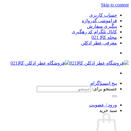
Skip to content
حساب کاربری
فراموشی گذرواژه
پیگیری سفارش
کانال تلگرام کد رهگیری
مجله کالا 021
معرفی عطر ادکلن
پیج اینستاگرام
جستجو برای:
ورود / عضویت
سبد خرید