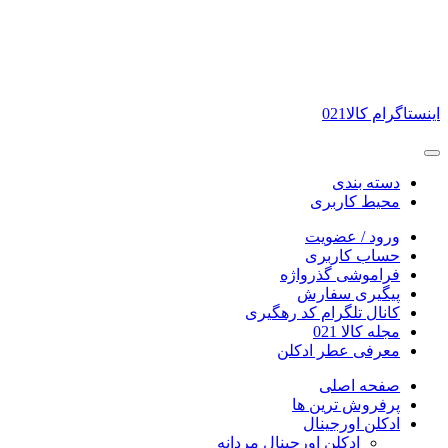
اینستاگرام کالا021
دسته بندی
محیط کاربری
ورود / عضویت
حساب کاربری
فراموشی گذرواژه
پیگیری سفارش
کانال تلگرام کد رهگیری
مجله کالا 021
معرفی عطر ادکلن
صفحه اصلی
پرفروش ترین ها
ادکلن اورجینال
ادکلن اورجینال مردانه