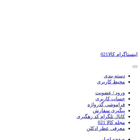
ارسال با پیک از تهران و گلشهر کرج - ارسال به سراسر شهر ها و روستا ها با پست تی
اینستاگرام کالا021
دسته بندی
محیط کاربری
ورود / عضویت
حساب کاربری
فراموشی گذرواژه
پیگیری سفارش
کانال تلگرام کد رهگیری
مجله کالا 021
معرفی عطر ادکلن
صفحه اصلی