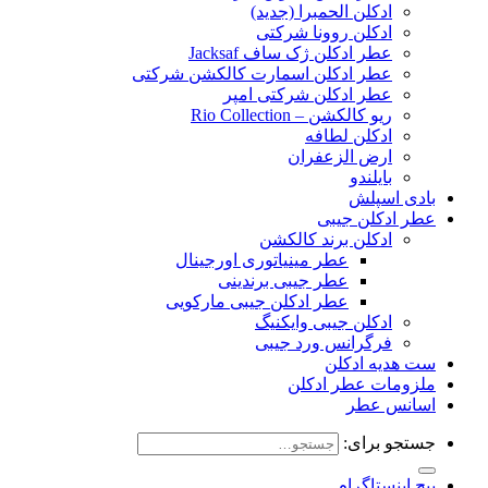
ادکلن الحمبرا (جدید)
ادکلن روونا شرکتی
عطر ادکلن ژک‌ ساف Jacksaf
عطر ادکلن اسمارت کالکشن شرکتی
عطر ادکلن شرکتی امپر
ریو کالکشن – Rio Collection
ادکلن لطافه
ارض الزعفران
بایلندو
بادی اسپلش
عطر ادکلن جیبی
ادکلن برند کالکشن
عطر مینیاتوری اورجینال
عطر جیبی برندینی
عطر ادکلن جیبی مارکویی
ادکلن جیبی وایکنیگ
فرگرانس ورد جیبی
ست هدیه ادکلن
ملزومات عطر ادکلن
اسانس عطر
جستجو برای:
پیج اینستاگرام