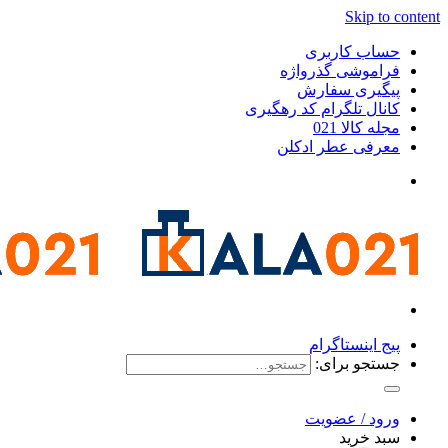
Skip to content
حساب کاربری
فراموشی گذرواژه
پیگیری سفارش
کانال تلگرام کد رهگیری
مجله کالا 021
معرفی عطر ادکلن
پیج اینستاگرام
جستجو برای:
ورود / عضویت
سبد خرید