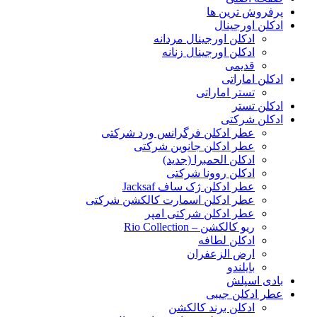
پرفروش ترین ها
ادکلن اورجینال
ادکلن اورجینال مردانه
ادکلن اورجینال زنانه
قدیمی
ادکلن اماراتی
تستر اماراتی
ادکلن تستر
ادکلن شرکتی
عطر ادکلن فرگرانس ورد شرکتی
عطر ادکلن جانوین شرکتی
ادکلن الحمبرا (جدید)
ادکلن روونا شرکتی
عطر ادکلن ژک‌ ساف Jacksaf
عطر ادکلن اسمارت کالکشن شرکتی
عطر ادکلن شرکتی امپر
ریو کالکشن – Rio Collection
ادکلن لطافه
ارض الزعفران
بایلندو
بادی اسپلش
عطر ادکلن جیبی
ادکلن برند کالکشن