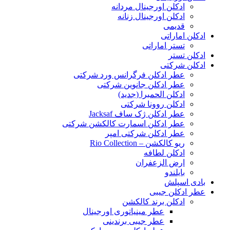
ادکلن اورجینال مردانه
ادکلن اورجینال زنانه
قدیمی
ادکلن اماراتی
تستر اماراتی
ادکلن تستر
ادکلن شرکتی
عطر ادکلن فرگرانس ورد شرکتی
عطر ادکلن جانوین شرکتی
ادکلن الحمبرا (جدید)
ادکلن روونا شرکتی
عطر ادکلن ژک‌ ساف Jacksaf
عطر ادکلن اسمارت کالکشن شرکتی
عطر ادکلن شرکتی امپر
ریو کالکشن – Rio Collection
ادکلن لطافه
ارض الزعفران
بایلندو
بادی اسپلش
عطر ادکلن جیبی
ادکلن برند کالکشن
عطر مینیاتوری اورجینال
عطر جیبی برندینی