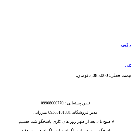
تی
مت فعلی: 3,085,000 تومان.
تلفن پشتیبانی : 09908606770
مدیر فروشگاه: 09365181881 میرزایی
9 صبح تا 5 بعد از ظهر روز های کاری پاسخگو شما هستیم.
پاسخگویی واتس اپ تلگرام و اینستاگرام هر روز هفته