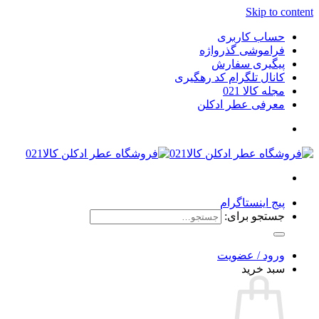
Skip to content
حساب کاربری
فراموشی گذرواژه
پیگیری سفارش
کانال تلگرام کد رهگیری
مجله کالا 021
معرفی عطر ادکلن
پیج اینستاگرام
جستجو برای:
ورود / عضویت
سبد خرید