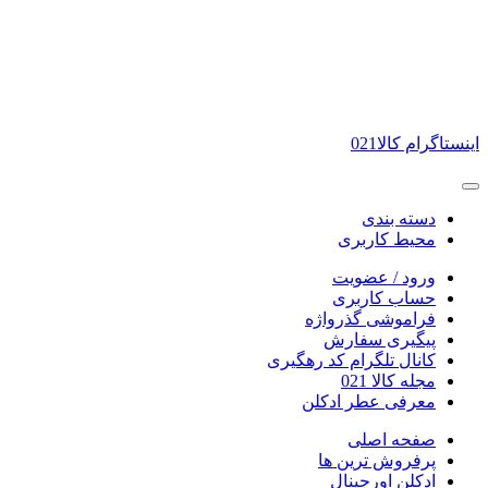
اینستاگرام کالا021
دسته بندی
محیط کاربری
ورود / عضویت
حساب کاربری
فراموشی گذرواژه
پیگیری سفارش
کانال تلگرام کد رهگیری
مجله کالا 021
معرفی عطر ادکلن
صفحه اصلی
پرفروش ترین ها
ادکلن اورجینال