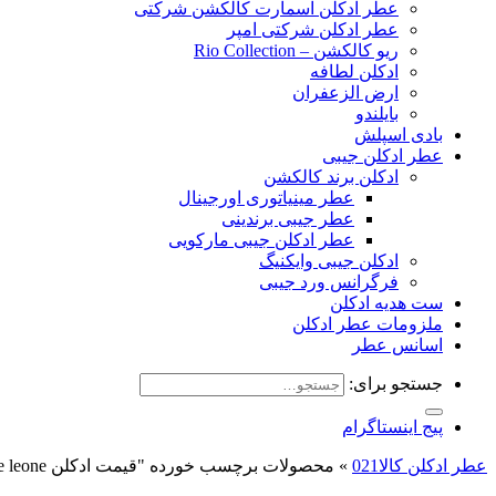
عطر ادکلن اسمارت کالکشن شرکتی
عطر ادکلن شرکتی امپر
ریو کالکشن – Rio Collection
ادکلن لطافه
ارض الزعفران
بایلندو
بادی اسپلش
عطر ادکلن جیبی
ادکلن برند کالکشن
عطر مینیاتوری اورجینال
عطر جیبی برندینی
عطر ادکلن جیبی مارکویی
ادکلن جیبی وایکنیگ
فرگرانس ورد جیبی
ست هدیه ادکلن
ملزومات عطر ادکلن
اسانس عطر
جستجو برای:
پیج اینستاگرام
عطر ادکلن کالا021
»
محصولات برچسب خورده "قیمت ادکلن monte leone"