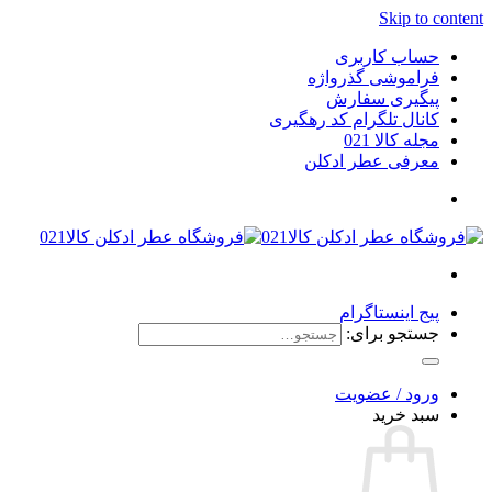
Skip to content
حساب کاربری
فراموشی گذرواژه
پیگیری سفارش
کانال تلگرام کد رهگیری
مجله کالا 021
معرفی عطر ادکلن
پیج اینستاگرام
جستجو برای:
ورود / عضویت
سبد خرید