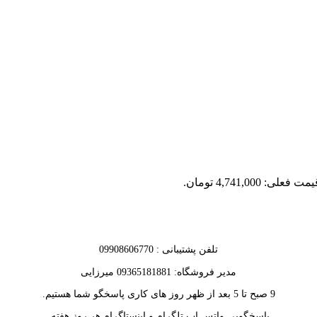
مت فعلی: 4,741,000 تومان.
تلفن پشتیبانی : 09908606770
مدیر فروشگاه: 09365181881 میرزایی
9 صبح تا 5 بعد از ظهر روز های کاری پاسخگو شما هستیم.
پاسخگویی واتس اپ تلگرام و اینستاگرام هر روز هفته