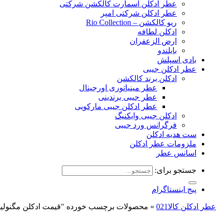
عطر ادکلن اسمارت کالکشن شرکتی
عطر ادکلن شرکتی امپر
ریو کالکشن – Rio Collection
ادکلن لطافه
ارض الزعفران
بایلندو
بادی اسپلش
عطر ادکلن جیبی
ادکلن برند کالکشن
عطر مینیاتوری اورجینال
عطر جیبی برندینی
عطر ادکلن جیبی مارکویی
ادکلن جیبی وایکنیگ
فرگرانس ورد جیبی
ست هدیه ادکلن
ملزومات عطر ادکلن
اسانس عطر
جستجو برای:
پیج اینستاگرام
عطر ادکلن کالا021
»
محصولات برچسب خورده "قیمت ادکلن مگنولیا ۱۰۰ میل