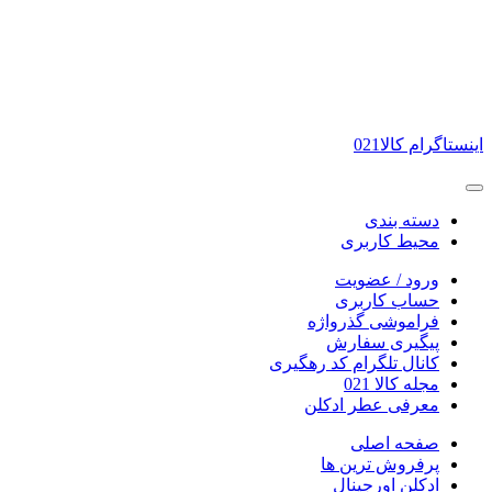
اینستاگرام کالا021
دسته بندی
محیط کاربری
ورود / عضویت
حساب کاربری
فراموشی گذرواژه
پیگیری سفارش
کانال تلگرام کد رهگیری
مجله کالا 021
معرفی عطر ادکلن
صفحه اصلی
پرفروش ترین ها
ادکلن اورجینال