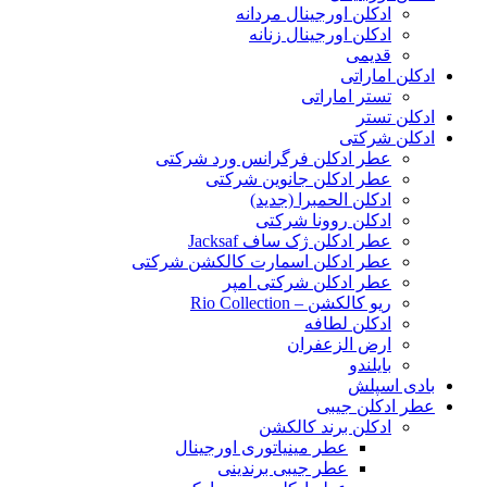
ادکلن اورجینال مردانه
ادکلن اورجینال زنانه
قدیمی
ادکلن اماراتی
تستر اماراتی
ادکلن تستر
ادکلن شرکتی
عطر ادکلن فرگرانس ورد شرکتی
عطر ادکلن جانوین شرکتی
ادکلن الحمبرا (جدید)
ادکلن روونا شرکتی
عطر ادکلن ژک‌ ساف Jacksaf
عطر ادکلن اسمارت کالکشن شرکتی
عطر ادکلن شرکتی امپر
ریو کالکشن – Rio Collection
ادکلن لطافه
ارض الزعفران
بایلندو
بادی اسپلش
عطر ادکلن جیبی
ادکلن برند کالکشن
عطر مینیاتوری اورجینال
عطر جیبی برندینی