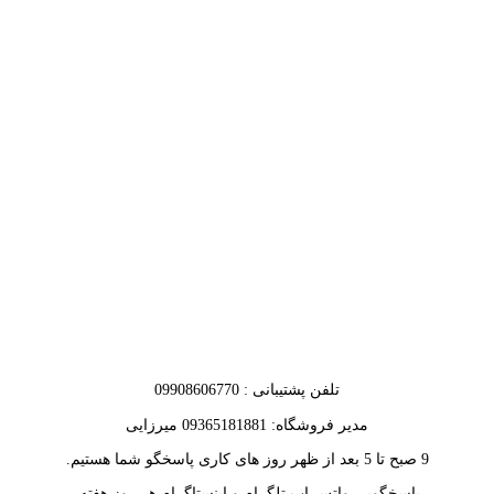
تلفن پشتیبانی : 09908606770
مدیر فروشگاه: 09365181881 میرزایی
9 صبح تا 5 بعد از ظهر روز های کاری پاسخگو شما هستیم.
پاسخگویی واتس اپ تلگرام و اینستاگرام هر روز هفته