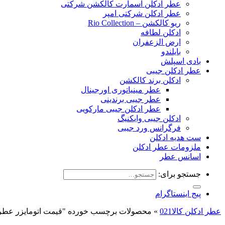
عطر ادکلن اسمارت کالکشن شرکتی
عطر ادکلن شرکتی امپر
ریو کالکشن – Rio Collection
ادکلن لطافه
ارض الزعفران
بایلندو
بادی اسپلش
عطر ادکلن جیبی
ادکلن برند کالکشن
عطر مینیاتوری اورجینال
عطر جیبی برندینی
عطر ادکلن جیبی مارکویی
ادکلن جیبی وایکنیگ
فرگرانس ورد جیبی
ست هدیه ادکلن
ملزومات عطر ادکلن
اسانس عطر
جستجو برای:
پیج اینستاگرام
عطر ادکلن کالا021
»
محصولات برچسب خورده "قیمت اتومایزر عطر