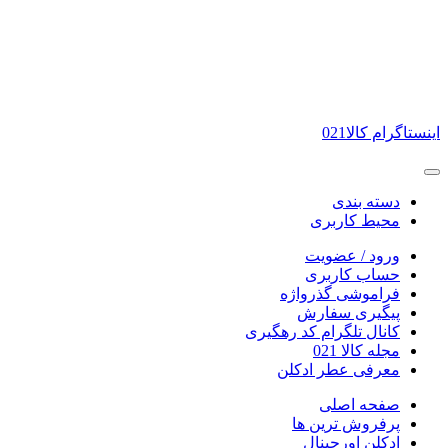
اینستاگرام کالا021
دسته بندی
محیط کاربری
ورود / عضویت
حساب کاربری
فراموشی گذرواژه
پیگیری سفارش
کانال تلگرام کد رهگیری
مجله کالا 021
معرفی عطر ادکلن
صفحه اصلی
پرفروش ترین ها
ادکلن اورجینال