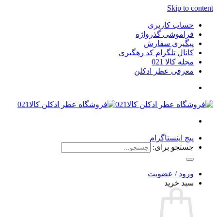
Skip to content
حساب کاربری
فراموشی گذرواژه
پیگیری سفارش
کانال تلگرام کد رهگیری
مجله کالا 021
معرفی عطر ادکلن
پیج اینستاگرام
جستجو برای:
ورود / عضویت
سبد خرید