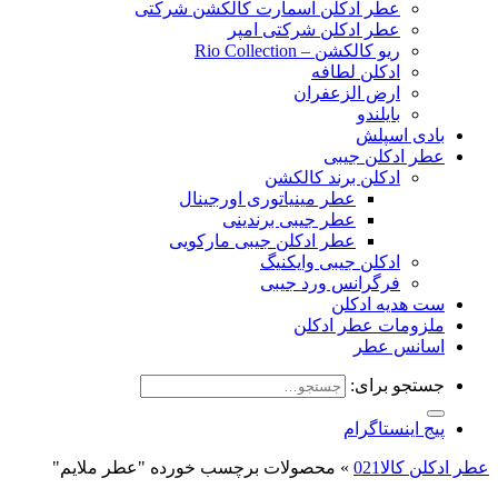
عطر ادکلن اسمارت کالکشن شرکتی
عطر ادکلن شرکتی امپر
ریو کالکشن – Rio Collection
ادکلن لطافه
ارض الزعفران
بایلندو
بادی اسپلش
عطر ادکلن جیبی
ادکلن برند کالکشن
عطر مینیاتوری اورجینال
عطر جیبی برندینی
عطر ادکلن جیبی مارکویی
ادکلن جیبی وایکنیگ
فرگرانس ورد جیبی
ست هدیه ادکلن
ملزومات عطر ادکلن
اسانس عطر
جستجو برای:
پیج اینستاگرام
عطر ادکلن کالا021
»
محصولات برچسب خورده "عطر ملایم"