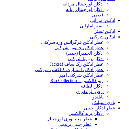
ادکلن اورجینال مردانه
ادکلن اورجینال زنانه
قدیمی
ادکلن اماراتی
تستر اماراتی
ادکلن تستر
ادکلن شرکتی
عطر ادکلن فرگرانس ورد شرکتی
عطر ادکلن جانوین شرکتی
ادکلن الحمبرا (جدید)
ادکلن روونا شرکتی
عطر ادکلن ژک‌ ساف Jacksaf
عطر ادکلن اسمارت کالکشن شرکتی
عطر ادکلن شرکتی امپر
ریو کالکشن – Rio Collection
ادکلن لطافه
ارض الزعفران
بایلندو
بادی اسپلش
عطر ادکلن جیبی
ادکلن برند کالکشن
عطر مینیاتوری اورجینال
عطر جیبی برندینی