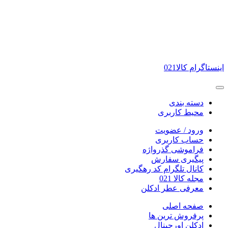
اینستاگرام کالا021
دسته بندی
محیط کاربری
ورود / عضویت
حساب کاربری
فراموشی گذرواژه
پیگیری سفارش
کانال تلگرام کد رهگیری
مجله کالا 021
معرفی عطر ادکلن
صفحه اصلی
پرفروش ترین ها
ادکلن اورجینال