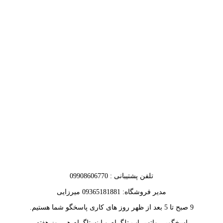
تلفن پشتیبانی : 09908606770
مدیر فروشگاه: 09365181881 میرزایی
9 صبح تا 5 بعد از ظهر روز های کاری پاسخگو شما هستیم.
پاسخگویی واتس اپ تلگرام و اینستاگرام هر روز هفته