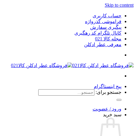
Skip to content
حساب کاربری
فراموشی گذرواژه
پیگیری سفارش
کانال تلگرام کد رهگیری
مجله کالا 021
معرفی عطر ادکلن
پیج اینستاگرام
جستجو برای:
ورود / عضویت
سبد خرید