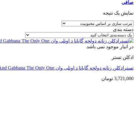
صافی
نمایش یک نتیجه
دسته بندی
در انبار موجود نمی باشد
ادکلن تستر
تسترادکلن زنانه دولچه گابانا د اونلی وان Dolce And Gabbana The Only One
3,721,000
تومان