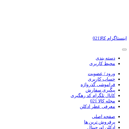
اینستاگرام کالا021
دسته بندی
محیط کاربری
ورود / عضویت
حساب کاربری
فراموشی گذرواژه
پیگیری سفارش
کانال تلگرام کد رهگیری
مجله کالا 021
معرفی عطر ادکلن
صفحه اصلی
پرفروش ترین ها
ادکلن اورجینال