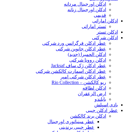
ادکلن اورجینال مردانه
ادکلن اورجینال زنانه
قدیمی
ادکلن اماراتی
تستر اماراتی
ادکلن تستر
ادکلن شرکتی
عطر ادکلن فرگرانس ورد شرکتی
عطر ادکلن جانوین شرکتی
ادکلن الحمبرا (جدید)
ادکلن روونا شرکتی
عطر ادکلن ژک‌ ساف Jacksaf
عطر ادکلن اسمارت کالکشن شرکتی
عطر ادکلن شرکتی امپر
ریو کالکشن – Rio Collection
ادکلن لطافه
ارض الزعفران
بایلندو
بادی اسپلش
عطر ادکلن جیبی
ادکلن برند کالکشن
عطر مینیاتوری اورجینال
عطر جیبی برندینی