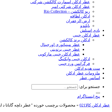
عطر ادکلن اسمارت کالکشن شرکتی
عطر ادکلن شرکتی امپر
ریو کالکشن – Rio Collection
ادکلن لطافه
ارض الزعفران
بایلندو
بادی اسپلش
عطر ادکلن جیبی
ادکلن برند کالکشن
عطر مینیاتوری اورجینال
عطر جیبی برندینی
عطر ادکلن جیبی مارکویی
ادکلن جیبی وایکنیگ
فرگرانس ورد جیبی
ست هدیه ادکلن
ملزومات عطر ادکلن
اسانس عطر
جستجو برای:
پیج اینستاگرام
عطر ادکلن کالا021
»
محصولات برچسب خورده "عطر دلچه گابانا د اونل