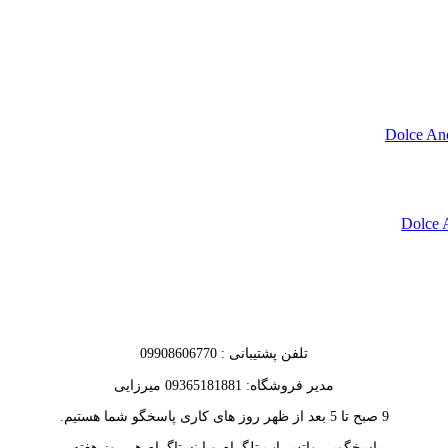
تلفن پشتیبانی : 09908606770
مدیر فروشگاه: 09365181881 میرزایی
9 صبح تا 5 بعد از ظهر روز های کاری پاسخگو شما هستیم.
پاسخگویی واتس اپ تلگرام و اینستاگرام هر روز هفته