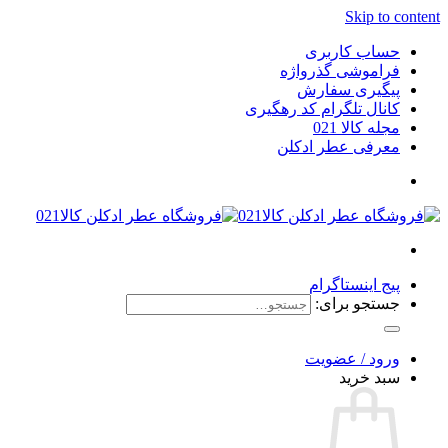
Skip to content
حساب کاربری
فراموشی گذرواژه
پیگیری سفارش
کانال تلگرام کد رهگیری
مجله کالا 021
معرفی عطر ادکلن
پیج اینستاگرام
جستجو برای:
ورود / عضویت
سبد خرید