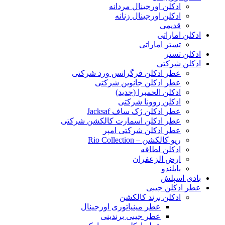
ادکلن اورجینال مردانه
ادکلن اورجینال زنانه
قدیمی
ادکلن اماراتی
تستر اماراتی
ادکلن تستر
ادکلن شرکتی
عطر ادکلن فرگرانس ورد شرکتی
عطر ادکلن جانوین شرکتی
ادکلن الحمبرا (جدید)
ادکلن روونا شرکتی
عطر ادکلن ژک‌ ساف Jacksaf
عطر ادکلن اسمارت کالکشن شرکتی
عطر ادکلن شرکتی امپر
ریو کالکشن – Rio Collection
ادکلن لطافه
ارض الزعفران
بایلندو
بادی اسپلش
عطر ادکلن جیبی
ادکلن برند کالکشن
عطر مینیاتوری اورجینال
عطر جیبی برندینی