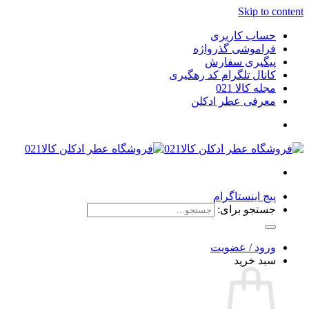
Skip to content
حساب کاربری
فراموشی گذرواژه
پیگیری سفارش
کانال تلگرام کد رهگیری
مجله کالا 021
معرفی عطر ادکلن
پیج اینستاگرام
جستجو برای:
ورود / عضویت
سبد خرید