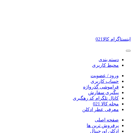
اینستاگرام کالا021
دسته بندی
محیط کاربری
ورود / عضویت
حساب کاربری
فراموشی گذرواژه
پیگیری سفارش
کانال تلگرام کد رهگیری
مجله کالا 021
معرفی عطر ادکلن
صفحه اصلی
پرفروش ترین ها
ادکلن اورجینال