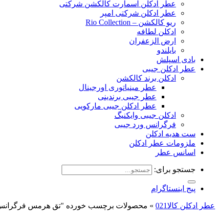
عطر ادکلن اسمارت کالکشن شرکتی
عطر ادکلن شرکتی امپر
ریو کالکشن – Rio Collection
ادکلن لطافه
ارض الزعفران
بایلندو
بادی اسپلش
عطر ادکلن جیبی
ادکلن برند کالکشن
عطر مینیاتوری اورجینال
عطر جیبی برندینی
عطر ادکلن جیبی مارکویی
ادکلن جیبی وایکنیگ
فرگرانس ورد جیبی
ست هدیه ادکلن
ملزومات عطر ادکلن
اسانس عطر
جستجو برای:
پیج اینستاگرام
عطر ادکلن کالا021
»
محصولات برچسب خورده "تق هرمس فرگرانس