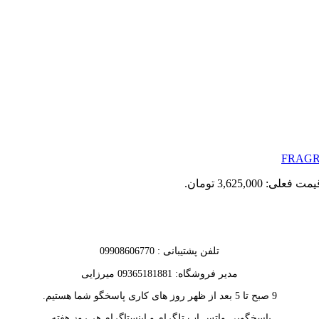
مت فعلی: 3,625,000 تومان.
تلفن پشتیبانی : 09908606770
مدیر فروشگاه: 09365181881 میرزایی
9 صبح تا 5 بعد از ظهر روز های کاری پاسخگو شما هستیم.
پاسخگویی واتس اپ تلگرام و اینستاگرام هر روز هفته