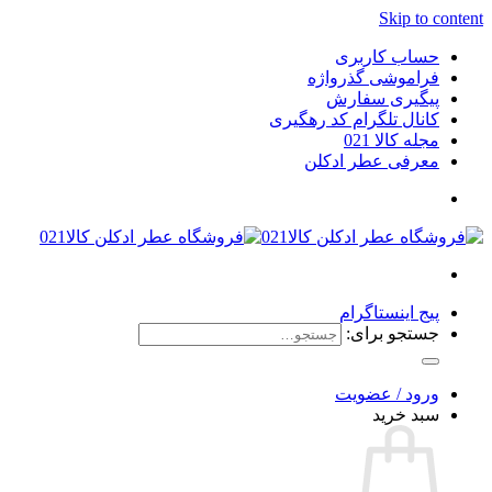
Skip to content
حساب کاربری
فراموشی گذرواژه
پیگیری سفارش
کانال تلگرام کد رهگیری
مجله کالا 021
معرفی عطر ادکلن
پیج اینستاگرام
جستجو برای:
ورود / عضویت
سبد خرید