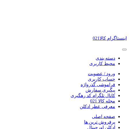
اینستاگرام کالا021
دسته بندی
محیط کاربری
ورود / عضویت
حساب کاربری
فراموشی گذرواژه
پیگیری سفارش
کانال تلگرام کد رهگیری
مجله کالا 021
معرفی عطر ادکلن
صفحه اصلی
پرفروش ترین ها
ادکلن اورجینال