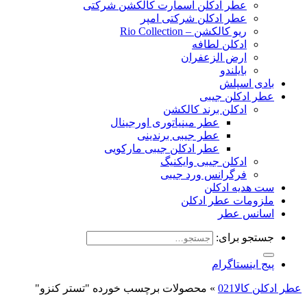
عطر ادکلن اسمارت کالکشن شرکتی
عطر ادکلن شرکتی امپر
ریو کالکشن – Rio Collection
ادکلن لطافه
ارض الزعفران
بایلندو
بادی اسپلش
عطر ادکلن جیبی
ادکلن برند کالکشن
عطر مینیاتوری اورجینال
عطر جیبی برندینی
عطر ادکلن جیبی مارکویی
ادکلن جیبی وایکنیگ
فرگرانس ورد جیبی
ست هدیه ادکلن
ملزومات عطر ادکلن
اسانس عطر
جستجو برای:
پیج اینستاگرام
عطر ادکلن کالا021
»
محصولات برچسب خورده "تستر کنزو"