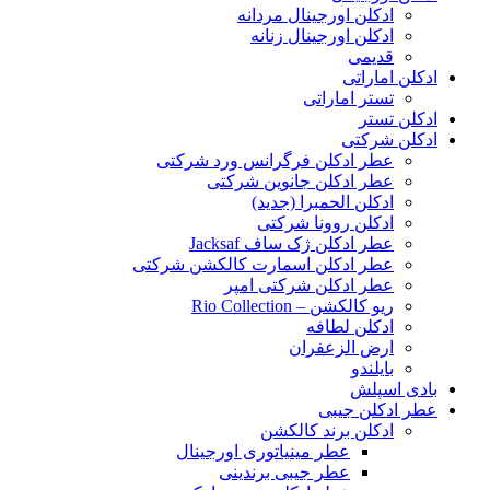
ادکلن اورجینال مردانه
ادکلن اورجینال زنانه
قدیمی
ادکلن اماراتی
تستر اماراتی
ادکلن تستر
ادکلن شرکتی
عطر ادکلن فرگرانس ورد شرکتی
عطر ادکلن جانوین شرکتی
ادکلن الحمبرا (جدید)
ادکلن روونا شرکتی
عطر ادکلن ژک‌ ساف Jacksaf
عطر ادکلن اسمارت کالکشن شرکتی
عطر ادکلن شرکتی امپر
ریو کالکشن – Rio Collection
ادکلن لطافه
ارض الزعفران
بایلندو
بادی اسپلش
عطر ادکلن جیبی
ادکلن برند کالکشن
عطر مینیاتوری اورجینال
عطر جیبی برندینی