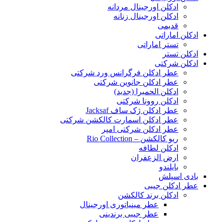
ادکلن اورجینال مردانه
ادکلن اورجینال زنانه
قدیمی
ادکلن اماراتی
تستر اماراتی
ادکلن تستر
ادکلن شرکتی
عطر ادکلن فرگرانس ورد شرکتی
عطر ادکلن جانوین شرکتی
ادکلن الحمبرا (جدید)
ادکلن روونا شرکتی
عطر ادکلن ژک‌ ساف Jacksaf
عطر ادکلن اسمارت کالکشن شرکتی
عطر ادکلن شرکتی امپر
ریو کالکشن – Rio Collection
ادکلن لطافه
ارض الزعفران
بایلندو
بادی اسپلش
عطر ادکلن جیبی
ادکلن برند کالکشن
عطر مینیاتوری اورجینال
عطر جیبی برندینی