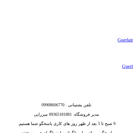
تلفن پشتیبانی : 09908606770
مدیر فروشگاه: 09365181881 میرزایی
9 صبح تا 5 بعد از ظهر روز های کاری پاسخگو شما هستیم.
پاسخگویی واتس اپ تلگرام و اینستاگرام هر روز هفته