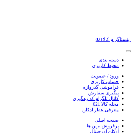
اینستاگرام کالا021
دسته بندی
محیط کاربری
ورود / عضویت
حساب کاربری
فراموشی گذرواژه
پیگیری سفارش
کانال تلگرام کد رهگیری
مجله کالا 021
معرفی عطر ادکلن
صفحه اصلی
پرفروش ترین ها
ادکلن اورجینال