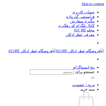
Skip to content
حساب کاربری
فراموشی گذرواژه
پیگیری سفارش
کانال تلگرام کد رهگیری
مجله کالا 021
معرفی عطر ادکلن
پیج اینستاگرام
جستجو برای:
ورود / عضویت
سبد خرید