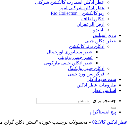
عطر ادکلن اسمارت کالکشن شرکتی
عطر ادکلن شرکتی امپر
ریو کالکشن – Rio Collection
ادکلن لطافه
ارض الزعفران
بایلندو
بادی اسپلش
عطر ادکلن جیبی
ادکلن برند کالکشن
عطر مینیاتوری اورجینال
عطر جیبی برندینی
عطر ادکلن جیبی مارکویی
ادکلن جیبی وایکنیگ
فرگرانس ورد جیبی
ست هدیه ادکلن
ملزومات عطر ادکلن
اسانس عطر
جستجو برای:
پیج اینستاگرام
عطر ادکلن کالا021
»
محصولات برچسب خورده "تستر ادکلن گرلن مر