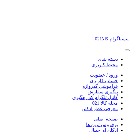
اینستاگرام کالا021
دسته بندی
محیط کاربری
ورود / عضویت
حساب کاربری
فراموشی گذرواژه
پیگیری سفارش
کانال تلگرام کد رهگیری
مجله کالا 021
معرفی عطر ادکلن
صفحه اصلی
پرفروش ترین ها
ادکلن اورجینال