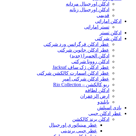
ادکلن اورجینال مردانه
ادکلن اورجینال زنانه
قدیمی
ادکلن اماراتی
تستر اماراتی
ادکلن تستر
ادکلن شرکتی
عطر ادکلن فرگرانس ورد شرکتی
عطر ادکلن جانوین شرکتی
ادکلن الحمبرا (جدید)
ادکلن روونا شرکتی
عطر ادکلن ژک‌ ساف Jacksaf
عطر ادکلن اسمارت کالکشن شرکتی
عطر ادکلن شرکتی امپر
ریو کالکشن – Rio Collection
ادکلن لطافه
ارض الزعفران
بایلندو
بادی اسپلش
عطر ادکلن جیبی
ادکلن برند کالکشن
عطر مینیاتوری اورجینال
عطر جیبی برندینی