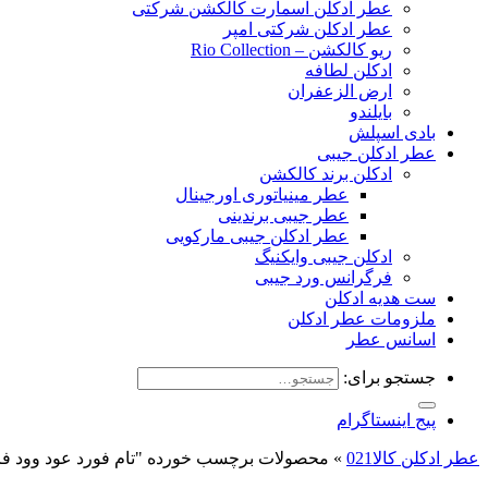
عطر ادکلن اسمارت کالکشن شرکتی
عطر ادکلن شرکتی امپر
ریو کالکشن – Rio Collection
ادکلن لطافه
ارض الزعفران
بایلندو
بادی اسپلش
عطر ادکلن جیبی
ادکلن برند کالکشن
عطر مینیاتوری اورجینال
عطر جیبی برندینی
عطر ادکلن جیبی مارکویی
ادکلن جیبی وایکنیگ
فرگرانس ورد جیبی
ست هدیه ادکلن
ملزومات عطر ادکلن
اسانس عطر
جستجو برای:
پیج اینستاگرام
عطر ادکلن کالا021
»
محصولات برچسب خورده "تام فورد عود وود ف