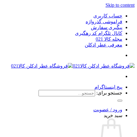
Skip to content
حساب کاربری
فراموشی گذرواژه
پیگیری سفارش
کانال تلگرام کد رهگیری
مجله کالا 021
معرفی عطر ادکلن
پیج اینستاگرام
جستجو برای:
ورود / عضویت
سبد خرید