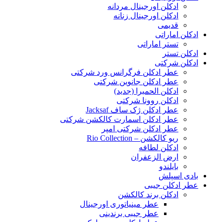
ادکلن اورجینال مردانه
ادکلن اورجینال زنانه
قدیمی
ادکلن اماراتی
تستر اماراتی
ادکلن تستر
ادکلن شرکتی
عطر ادکلن فرگرانس ورد شرکتی
عطر ادکلن جانوین شرکتی
ادکلن الحمبرا (جدید)
ادکلن روونا شرکتی
عطر ادکلن ژک‌ ساف Jacksaf
عطر ادکلن اسمارت کالکشن شرکتی
عطر ادکلن شرکتی امپر
ریو کالکشن – Rio Collection
ادکلن لطافه
ارض الزعفران
بایلندو
بادی اسپلش
عطر ادکلن جیبی
ادکلن برند کالکشن
عطر مینیاتوری اورجینال
عطر جیبی برندینی