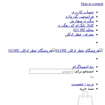
Skip to content
حساب کاربری
فراموشی گذرواژه
پیگیری سفارش
کانال تلگرام کد رهگیری
مجله کالا 021
معرفی عطر ادکلن
پیج اینستاگرام
جستجو برای:
ورود / عضویت
سبد خرید