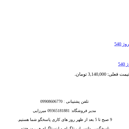
54
مت فعلی: 3,140,000 تومان.
تلفن پشتیبانی : 09908606770
مدیر فروشگاه: 09365181881 میرزایی
9 صبح تا 5 بعد از ظهر روز های کاری پاسخگو شما هستیم.
پاسخگویی واتس اپ تلگرام و اینستاگرام هر روز هفته