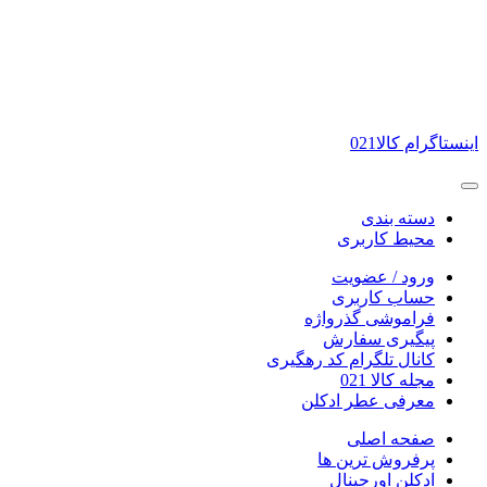
اینستاگرام کالا021
دسته بندی
محیط کاربری
ورود / عضویت
حساب کاربری
فراموشی گذرواژه
پیگیری سفارش
کانال تلگرام کد رهگیری
مجله کالا 021
معرفی عطر ادکلن
صفحه اصلی
پرفروش ترین ها
ادکلن اورجینال