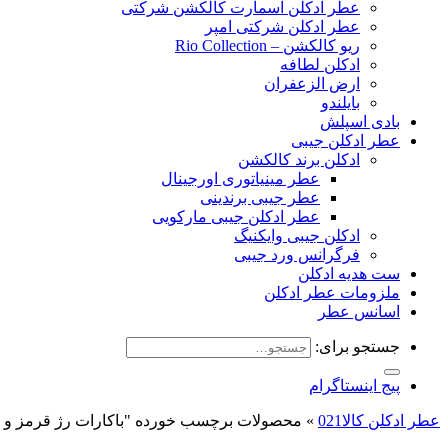
عطر ادکلن اسمارت کالکشن شرکتی
عطر ادکلن شرکتی امپر
ریو کالکشن – Rio Collection
ادکلن لطافه
ارض الزعفران
بایلندو
بادی اسپلش
عطر ادکلن جیبی
ادکلن برند کالکشن
عطر مینیاتوری اورجینال
عطر جیبی برندینی
عطر ادکلن جیبی مارکویی
ادکلن جیبی وایکنیگ
فرگرانس ورد جیبی
ست هدیه ادکلن
ملزومات عطر ادکلن
اسانس عطر
جستجو برای:
پیج اینستاگرام
عطر ادکلن کالا021
»
محصولات برچسب خورده "باکارات رژ قرمز و 