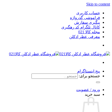
Skip to content
حساب کاربری
فراموشی گذرواژه
پیگیری سفارش
کانال تلگرام کد رهگیری
مجله کالا 021
معرفی عطر ادکلن
پیج اینستاگرام
جستجو برای:
ورود / عضویت
سبد خرید