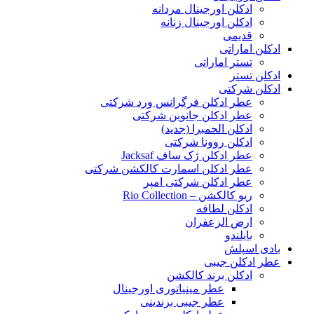
ادکلن اورجینال مردانه
ادکلن اورجینال زنانه
قدیمی
ادکلن اماراتی
تستر اماراتی
ادکلن تستر
ادکلن شرکتی
عطر ادکلن فرگرانس ورد شرکتی
عطر ادکلن جانوین شرکتی
ادکلن الحمبرا (جدید)
ادکلن روونا شرکتی
عطر ادکلن ژک‌ ساف Jacksaf
عطر ادکلن اسمارت کالکشن شرکتی
عطر ادکلن شرکتی امپر
ریو کالکشن – Rio Collection
ادکلن لطافه
ارض الزعفران
بایلندو
بادی اسپلش
عطر ادکلن جیبی
ادکلن برند کالکشن
عطر مینیاتوری اورجینال
عطر جیبی برندینی