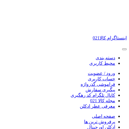
اینستاگرام کالا021
دسته بندی
محیط کاربری
ورود / عضویت
حساب کاربری
فراموشی گذرواژه
پیگیری سفارش
کانال تلگرام کد رهگیری
مجله کالا 021
معرفی عطر ادکلن
صفحه اصلی
پرفروش ترین ها
ادکلن اورجینال