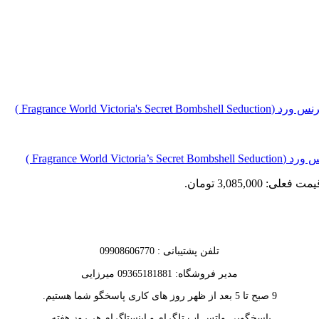
Fragrance  )
مت فعلی: 3,085,000 تومان.
تلفن پشتیبانی : 09908606770
مدیر فروشگاه: 09365181881 میرزایی
9 صبح تا 5 بعد از ظهر روز های کاری پاسخگو شما هستیم.
پاسخگویی واتس اپ تلگرام و اینستاگرام هر روز هفته