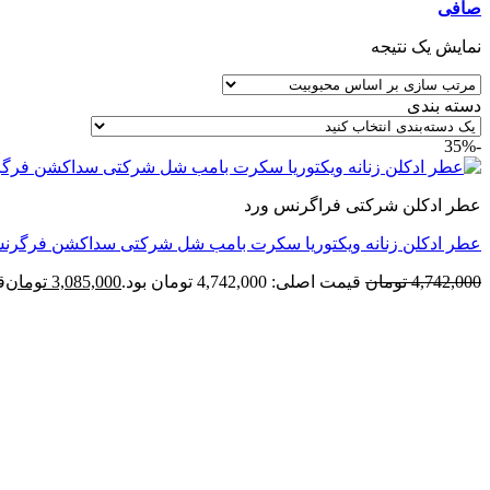
صافی
نمایش یک نتیجه
دسته بندی
-35%
عطر ادکلن شرکتی فراگرنس ورد
عطر ادکلن زنانه ویکتوریا سکرت بامب شل شرکتی سداکشن فرگرنس ورد (World Victoria’s Secret Bombshell Seduction
4,742,000
تومان
قیمت اصلی: 4,742,000 تومان بود.
3,085,000
تومان
قی