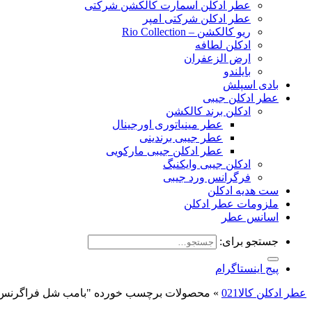
عطر ادکلن اسمارت کالکشن شرکتی
عطر ادکلن شرکتی امپر
ریو کالکشن – Rio Collection
ادکلن لطافه
ارض الزعفران
بایلندو
بادی اسپلش
عطر ادکلن جیبی
ادکلن برند کالکشن
عطر مینیاتوری اورجینال
عطر جیبی برندینی
عطر ادکلن جیبی مارکویی
ادکلن جیبی وایکنیگ
فرگرانس ورد جیبی
ست هدیه ادکلن
ملزومات عطر ادکلن
اسانس عطر
جستجو برای:
پیج اینستاگرام
عطر ادکلن کالا021
»
محصولات برچسب خورده "بامب شل فراگرنس