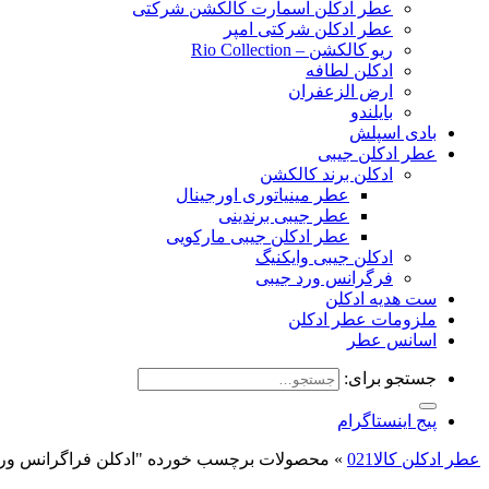
عطر ادکلن اسمارت کالکشن شرکتی
عطر ادکلن شرکتی امپر
ریو کالکشن – Rio Collection
ادکلن لطافه
ارض الزعفران
بایلندو
بادی اسپلش
عطر ادکلن جیبی
ادکلن برند کالکشن
عطر مینیاتوری اورجینال
عطر جیبی برندینی
عطر ادکلن جیبی مارکویی
ادکلن جیبی وایکنیگ
فرگرانس ورد جیبی
ست هدیه ادکلن
ملزومات عطر ادکلن
اسانس عطر
جستجو برای:
پیج اینستاگرام
عطر ادکلن کالا021
»
محصولات برچسب خورده "ادکلن فراگرانس ور