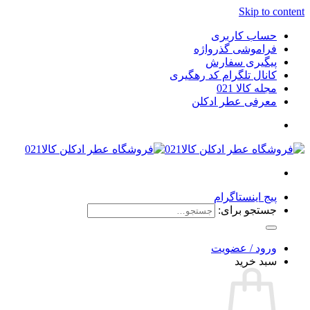
Skip to content
حساب کاربری
فراموشی گذرواژه
پیگیری سفارش
کانال تلگرام کد رهگیری
مجله کالا 021
معرفی عطر ادکلن
پیج اینستاگرام
جستجو برای:
ورود / عضویت
سبد خرید