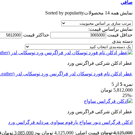
صافی
نمایش همه 14 محصولات
Sorted by popularity
نمایش براساس قیمت:
حداقل قیمت
حداكثر قيمت
دسته بندی
عطر ادکلن شرکتی فراگرنس ورد
عطر ادکلن تام فورد توسکان لدر فراگرنس ورد توسکانی لدر (Fragrance world Tom Ford Tuscan Leather)
نمره
5
از 5
5,812,000
تومان
-25%
عطر ادکلن شرکتی فراگرنس ورد
ادکلن فرگرانس دیور ساواج پارفوم سواوی مردانه فرگرانس ورد
4,125,000
تومان
قیمت اصلی: 4,125,000 تومان بود.
3,085,000
تومان
قی