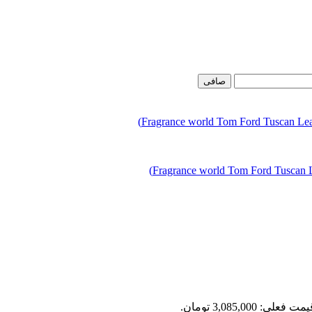
صافی
مت فعلی: 3,085,000 تومان.