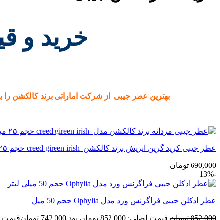
خرید و قی
بهترین عطر جیبی از شرکت اماراتی برند کالکشن را با ارزان
عطر جیبی کرید گرین ایریش برند کالکشن creed gireen irish حجم ۲۵ میل
690,000
تومان
-13%
عطر ادکلن جیبی فراگرنس ورد مدل Ophylia حجم 50 میل
852,000
تومان
قیمت اصلی: 852,000 تومان بود.
742,000
تومان
قیمت فعلی: 00