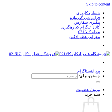
Skip to content
حساب کاربری
فراموشی گذرواژه
پیگیری سفارش
کانال تلگرام کد رهگیری
مجله کالا 021
معرفی عطر ادکلن
پیج اینستاگرام
جستجو برای:
ورود / عضویت
سبد خرید