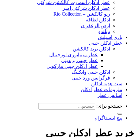
عطر ادکلن اسمارت کالکشن شرکتی
عطر ادکلن شرکتی امپر
ریو کالکشن – Rio Collection
ادکلن لطافه
ارض الزعفران
بایلندو
بادی اسپلش
عطر ادکلن جیبی
ادکلن برند کالکشن
عطر مینیاتوری اورجینال
عطر جیبی برندینی
عطر ادکلن جیبی مارکویی
ادکلن جیبی وایکنیگ
فرگرانس ورد جیبی
ست هدیه ادکلن
ملزومات عطر ادکلن
اسانس عطر
جستجو برای:
پیج اینستاگرام
خرید عطر ادکلن جیبی